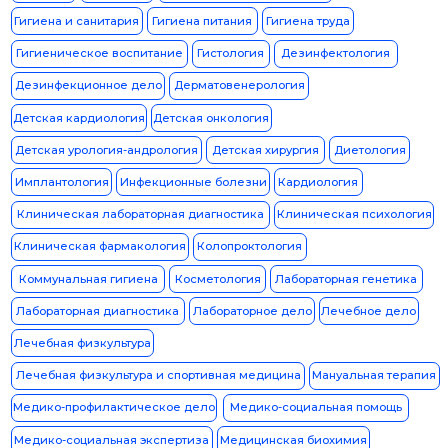
Патологическая анатомия
Педиатрия
Пластическая хирургия
Профпатология
Психиатрия
Психиатрия-наркология
Психология
Психотерапия
Пульмонология
Радиационная гигиена
Радиология
Радиотерапия
Ревматология
Рентгенология
Рентгенэндоваскулярные диагностика и лечение
Рефлексотерапия
Санитарно-гигиенические лабораторные исследования
Сексология
Сердечно-сосудистая хирургия
Сестринское дело
Сестринское дело в
Сестринское дело в педиатрии
косметологии
Скорая медицинская помощь
Скорая неотложная помощь
Социальная гигиена и организация госсанэпидслужбы
Стоматология детская
Стоматология общей практики
Стоматология
Стоматология профилактическая
ортопедическая
Стоматология терапевтическая
Стоматология хирургическая
Стоматология
Судебно-медицинская экспертиза
Судебно-психиатрическая экспертиза
Сурдология-оториноларингология
Терапия
Токсикология
Торакальная хирургия
Травматология и ортопедия
Трансфузиология
Ультразвуковая диагностика
Управление и экономика фармации
Управление сестринской
Урология