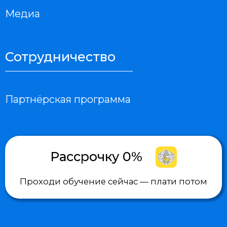
Униобр на карте Москвы — Яндекс Карты
Мы используем файлы cookie, для персонализации сервисов и
повышения удобства пользования сайтом. Если вы не согласны на их
использование, поменяйте настройки браузера.
Образовательные услуги оказываются ООО "Университет образования
УНИОБР" на основании Лицензии № Л035-01298-77/00634797 от 29
декабря 2022 года. Аккредитованы в области охраны труда № 9559 от
27.04.2024 г.
Образовательные услуги оказываются в соответствии с Федеральным
законом от 04.05.2011 № 99-ФЗ «О лицензировании отдельных видов
деятельности».
Информация на сайте не является публичной офертой
Политика конфиденциальности
© ООО Униобр, 2025