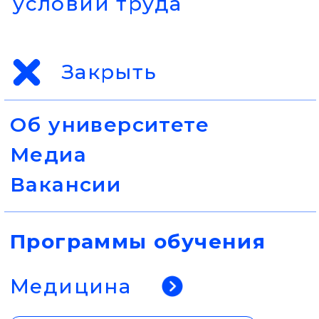
Медицина
Профессиональная
переподготовка
Повышение квалификации
Помощь в аккредитации
Набор баллов НМО
Выберите
специальность
Авиационная и космическая медицина
Акушерское дело
Акушерство и гинекология
Аллергология и иммунология
Анестезиология и реаниматология
Бактериология
Вирусология
Водолазная медицина
Гастроэнтерология
Гематология
Генетика
Гериатрия
Гигиена детей и подростов
Гигиена и санитария
Гигиена питания
Гигиена труда
Гигиеническое воспитание
Гистология
Дезинфектология
Дезинфекционное дело
Дерматовенерология