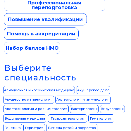
Детская кардиология
Детская онкология
Детская урология-андрология
Детская хирургия
Диетология
Имплантология
Инфекционные болезни
Кардиология
Клиническая лабораторная диагностика
Клиническая психология
Клиническая фармакология
Колопроктология
Коммунальная гигиена
Косметология
Лабораторная генетика
Лабораторная диагностика
Лабораторное дело
Лечебное дело
Лечебная физкультура
Лечебная физкультура и спортивная медицина
Мануальная терапия
Медико-профилактическое дело
Медико-социальная помощь
Медико-социальная экспертиза
Медицинская биохимия
Медицинская
Медицинская биофизика
кибернетика
Медицинская микробиология
Медицинская оптика
Медицинская статистика
Медицинский массаж
Наркология
Неврология
Нефрология
Нейрохирургия
Неонатология
Общая врачебная практика
Общая гигиена
Общая практика
Организация здравоохранения и общественное здоровье
Организация сестринского дела
Оториноларингология
Ортодонтия
Остеопатия
Онкология
Паразитология