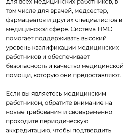
для всех медицинских работников, в
том числе для врачей, медсестер,
1
фармацевтов и других специалистов в
Первичная
медицинской сфере. Система НМО
консультация
помогает поддерживать высокий
уровень квалификации медицинских
Оставьте заявку на сайте или позвоните по
телефону, наш менеджер расскажет и
согласует условия обучения
работников и обеспечивает
безопасность и качество медицинской
Оставить заявку
помощи, которую они предоставляют.
2
Если вы являетесь медицинским
Договор
работником, обратите внимание на
Составление и подписание договора об
новые требования и своевременно
оказании образовательных услуг
проходите периодическую
3
аккредитацию, чтобы подтвердить