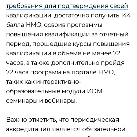
требования для подтверждения своей
квалификации
, достаточно получить 144
Заключаемся с
балла НМО, освоив программы
повышения квалификации за отчетный
период, прошедшие курсы повышения
Обучение
квалификации в объеме не менее 72
часов, а также дополнительно пройдя
+7
72 часа программ на портале НМО,
таких как интерактивно-
ПОЛУЧИТЬ СКИДКУ
образовательные модули ИОМ,
Нажимая кнопку я даю согласие на обработку
семинары и вебинары.
персональных данных
Важно отметить, что периодическая
аккредитация является обязательной
Этапы сделки