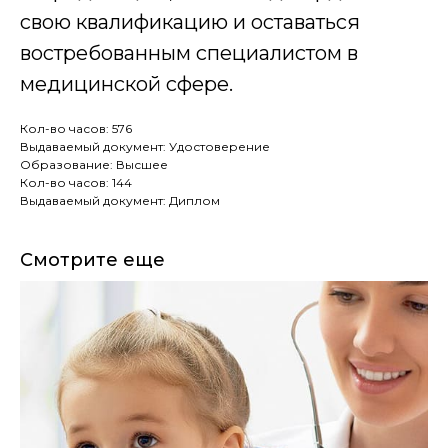
свою квалификацию и оставаться
Обучение и аттестация
востребованным специалистом в
Получаете доступ к образовательному порталу
медицинской сфере.
и обучаетесь онлайн в удобное время. На
связи ваш куратор.
Кол-во часов: 576
4
Выдаваемый документ: Удостоверение
Образование: Высшее
Кол-во часов: 144
Доставка
Выдаваемый документ: Диплом
Мы отправляем Вам документы заказным
письмом 1 класса или курьером
Смотрите еще
медиа