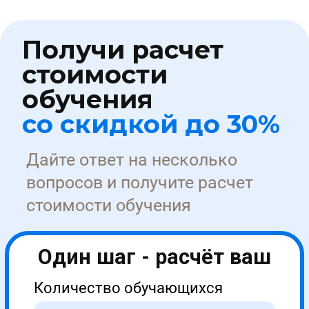
+7 499 11-33-000
Заказать звонок →
Курсы обучения
Для медиков
По охране труда
По пожарной безопасности
По электробезопасности
По оценке труда (СОУТ)
По рабочим специальностям
Об университете
Сведения об УНИОБР
Как оплатить услуги?
Документ после обучения
Медиа
Партнерство
Карьера
Стать партнером →