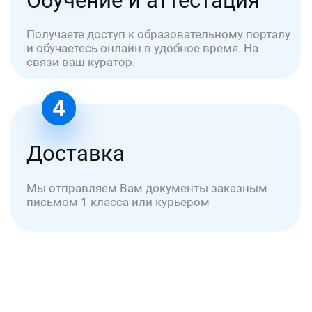
ООО "УНИОБР"
БЦ Графит - Электродная 2 стр. 34
ИНН: 7720868379
ОГРН: 1227700342319
info@uniobr.ru
+7 499 11-33-000
Заказать звонок →
Курсы обучения
Для медиков
По охране труда
По пожарной безопасности
По электробезопасности
По оценке труда (СОУТ)
По рабочим специальностям
Об университете
Сведения об УНИОБР
Как оплатить услуги?
Документ после обучения
Медиа