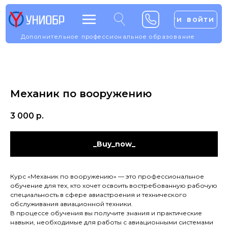
войти
войти
войти
войти
Дополнительное профессиональное образование
Дополнительное профессионально образование
Механик по вооружению
3 000
р.
_Buy_now_
Курс «Механик по вооружению» — это профессиональное
обучение для тех, кто хочет освоить востребованную рабочую
специальность в сфере авиастроения и технического
обслуживания авиационной техники.
В процессе обучения вы получите знания и практические
навыки, необходимые для работы с авиационными системами