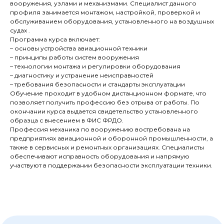
вооружения, узлами и механизмами. Специалист данного
профиля занимается монтажом, настройкой, проверкой и
обслуживанием оборудования, установленного на воздушных
судах .
Программа курса включает:
– основы устройства авиационной техники
– принципы работы систем вооружения
– технологии монтажа и регулировки оборудования
– диагностику и устранение неисправностей
– требования безопасности и стандарты эксплуатации
Обучение проходит в удобном дистанционном формате, что
Получи расчет
позволяет получить профессию без отрыва от работы. По
окончании курса выдается свидетельство установленного
стоимости
образца с внесением в ФИС ФРДО.
обучения
Профессия механика по вооружению востребована на
предприятиях авиационной и оборонной промышленности, а
со скидкой до 30%
также в сервисных и ремонтных организациях. Специалисты
обеспечивают исправность оборудования и напрямую
Дайте ответ на несколько
участвуют в поддержании безопасности эксплуатации техники.
вопросов и получите расчет
стоимости обучения
Один шаг - расчёт ваш