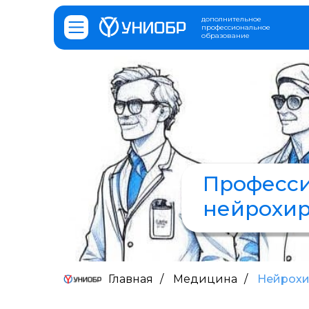
дополнительное
дополнительное
профессиональное
профессиональное
образование
образование
Професси
нейрохи
Главная
/
Медицина
/
Нейрохи