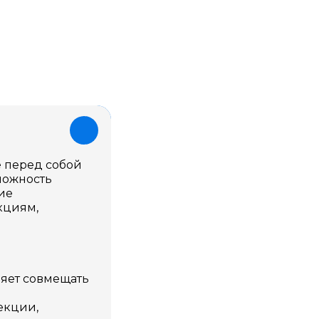
е перед собой
можность
ие
кциям,
ляет совмещать
екции,