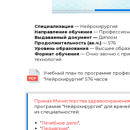
Специализация
— Нейрохирургия
Направление обучения
— Профессиона
Выдаваемый документ —
Диплом
Продолжительность (ак.ч.)
— 576
Уровень образования
— Высшее образ
Формат обучения
— Очно-заочно с пр
технологий
Учебный план по программе профе
"Нейрохирургия" 576 часов
Приказ Министерства здравоохранени
программе "Нейрохирургия" для врачей
из специальностей:
"
Лечебное дело
",
"
Педиатрия
",