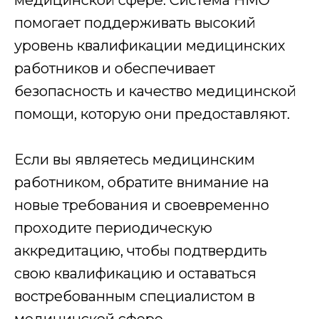
медицинской сфере. Система НМО
Договор
помогает поддерживать высокий
Составление и подписание договора об
уровень квалификации медицинских
оказании образовательных услуг
работников и обеспечивает
3
безопасность и качество медицинской
помощи, которую они предоставляют.
Обучение и аттестация
Получаете доступ к образовательному порталу
и обучаетесь онлайн в удобное время. На
Если вы являетесь медицинским
связи ваш куратор.
работником, обратите внимание на
4
новые требования и своевременно
проходите периодическую
Доставка
аккредитацию, чтобы подтвердить
Мы отправляем Вам документы заказным
письмом 1 класса или курьером
свою квалификацию и оставаться
востребованным специалистом в