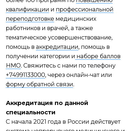
более 100 программ по
повышению
квалификации
и
профессиональной
переподготовке
медицинских
работников и врачей, а также
тематическое усовершенствование,
помощь в
аккредитации
, помощь в
получении категории и
наборе баллов
НМО
. Свяжитесь с нами по телефону
Получи расчет
+74991133000
, через онлайн-чат или
стоимости
форму обратной связи
.
обучения
со скидкой до 30%
Аккредитация по данной
Дайте ответ на несколько
специальности
вопросов и получите расчет
стоимости обучения
С начала 2021 года в России действует