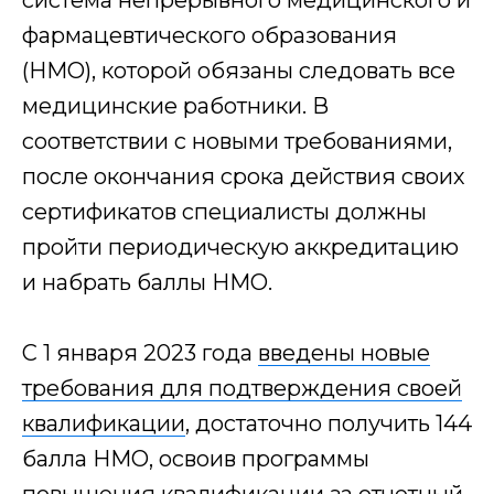
система непрерывного медицинского и
Один шаг - расчёт ваш
фармацевтического образования
Количество обучающихся
(НМО), которой обязаны следовать все
медицинские работники. В
Образование
соответствии с новыми требованиями,
после окончания срока действия своих
сертификатов специалисты должны
Заключаемся с
пройти периодическую аккредитацию
и набрать баллы НМО.
Обучение
С 1 января 2023 года
введены новые
требования для подтверждения своей
+7
квалификации
, достаточно получить 144
ПОЛУЧИТЬ СКИДКУ
балла НМО, освоив программы
Нажимая кнопку я даю согласие на обработку