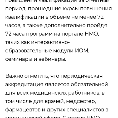
повышения квалификации за отчетный
персональных данных
период, прошедшие курсы повышения
квалификации в объеме не менее 72
часов, а также дополнительно пройдя
Этапы сделки
72 часа программ на портале НМО,
таких как интерактивно-
образовательные модули ИОМ,
1
семинары и вебинары.
Первичная
консультация
Важно отметить, что периодическая
Оставьте заявку на сайте или позвоните по
телефону, наш менеджер расскажет и
аккредитация является обязательной
согласует условия обучения
для всех медицинских работников, в
Оставить заявку
том числе для врачей, медсестер,
фармацевтов и других специалистов в
2