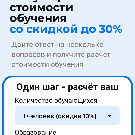
Документ после обучения
Медиа
Партнерство
Карьера
Стать партнером →
Университет УНИОБР зарегистрирован
на портале поставщиков
Работаем с соответствии с ФЗ №44 и №223
Образовательная лицензия № Л035-01298-77/00634797
Проверить лицензию →
Отзывы на сервисах Яндекса