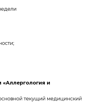
 недели
ости;
 «Аллергология и
ь основной текущий медицинский