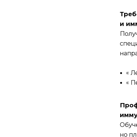
Треб
и им
Полу
спец
напр
« Л
« П
Проф
имму
Обуче
но пл