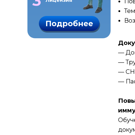
3
Лицензия
Пов
Тем
Воз
Подробнее
Доку
— До
— Тру
— СН
— Па
Повы
имму
Обуче
доку