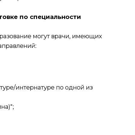
товке по специальности
разование могут врачи, имеющих
аправлений:
атуре/интернатуре по одной из
на)";