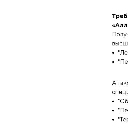
Треб
«Алл
Полу
высш
"Ле
"Пе
А так
спец
"Об
"Пе
"Те