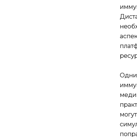
имму
Дист
необх
аспе
плат
ресу
Одни
имму
меди
практ
могут
симу
попр