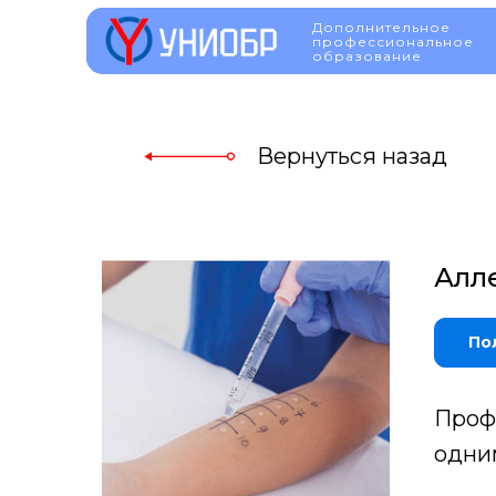
Дополнительное
Дополнительное
профессиональное
профессионально
образование
образование
Вернуться назад
Алл
По
Проф
одни