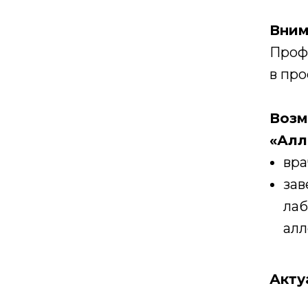
Вним
Проф
в про
Возм
«Алл
вра
зав
лаб
алл
Акту