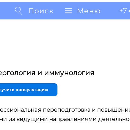
Поиск
Поиск
Меню
Меню
+7 
+7 
ергология и иммунология
лучить консультацию
ессиональная переподготовка и повышени
ми из ведущими направлениями деятельно