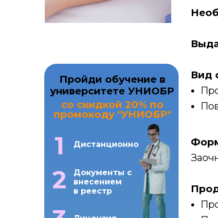
Необ
Выда
Вид 
Пройди обучение в
Про
университете УНИОБР
со скидкой 20% по
Пов
промокоду "УНИОБР"
1
Форм
Дистанционно
Заоч
2
Документы с
внесением
Прод
в реестр
Про