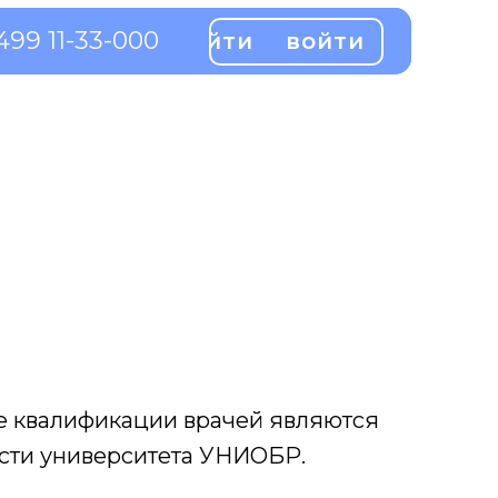
499 11-33-000
499 11-33-000
войти
войти
войти
войти
е квалификации врачей являются
сти университета УНИОБР.