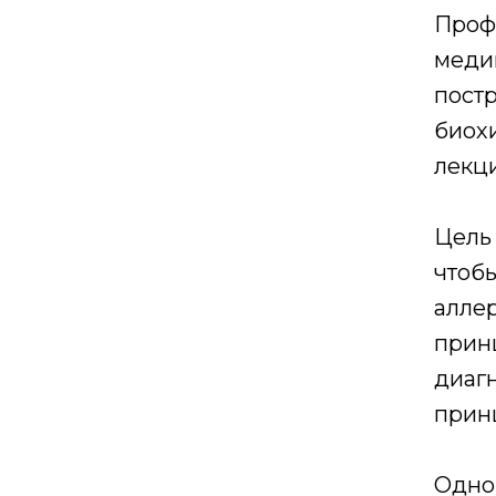
Проф
меди
постр
биох
лекц
Цель
чтоб
алле
прин
диагн
прин
Одно