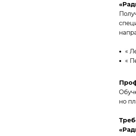
«Рад
Полу
спец
напр
« Л
« П
Проф
Обуче
но пл
Треб
«Рад