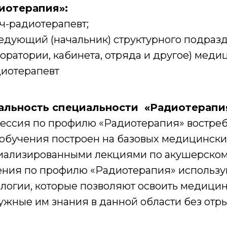
иотерапия»:
ч-радиотерапевт;
едующий (начальник) структурного подразд
оратории, кабинета, отряда и другое) меди
иотерапевт
альность специальности «Радиотерапи
ессия по профилю «Радиотерапия» востреб
 обучения построен на базовых медицински
иализированными лекциями по акушерскому
ения по профилю «Радиотерапия» использу
ологии, которые позволяют освоить медици
ужные им знания в данной области без отры