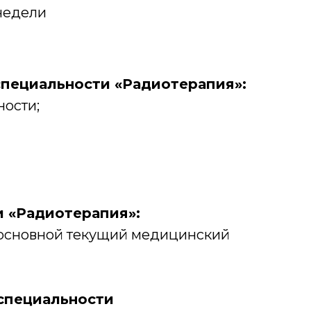
 недели
специальности «Радиотерапия»:
ости;
 «Радиотерапия»:
ь основной текущий медицинский
специальности