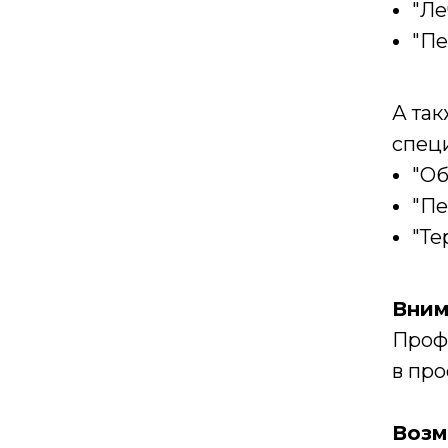
"Ле
"Пе
А так
спец
"Об
"Пе
"Те
Вним
Проф
в про
Возм