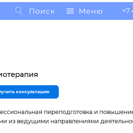
Поиск
Поиск
Меню
Меню
+7 
+7 
иотерапия
лучить консультацию
ессиональная переподготовка и повышени
ми из ведущими направлениями деятельно