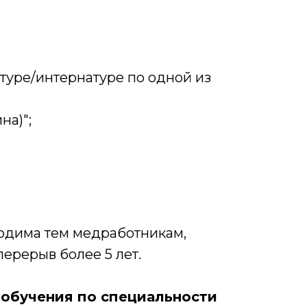
атуре/интернатуре по одной из
на)";
одима тем медработникам,
ерерыв более 5 лет.
обучения по специальности