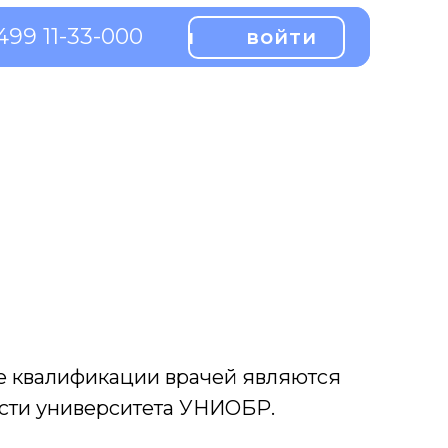
499 11-33-000
499 11-33-000
войти
войти
войти
войти
е квалификации врачей являются
сти университета УНИОБР.