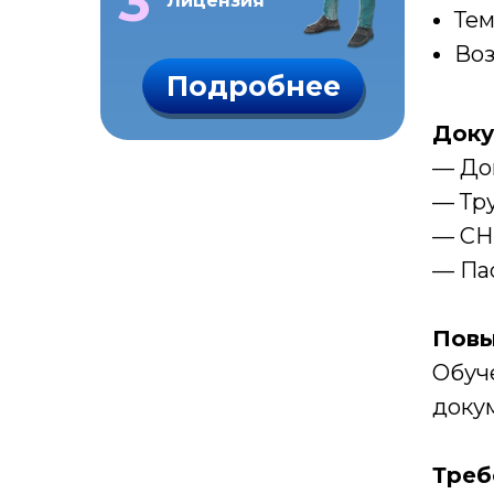
3
Лицензия
Тем
Воз
Подробнее
Доку
— До
— Тру
— СН
— Па
Повы
Обуче
доку
Треб