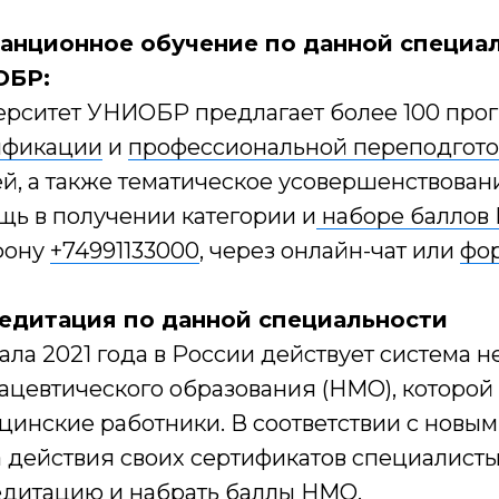
анционное обучение по данной специал
ОБР:
ерситет УНИОБР предлагает более 100 про
ификации
и
профессиональной переподгото
й, а также тематическое усовершенствован
щь в получении категории и
наборе баллов
фону
+74991133000
, через онлайн-чат или
фор
едитация по данной специальности
ала 2021 года в России действует система
цевтического образования (НМО), которой 
цинские работники. В соответствии с новы
а действия своих сертификатов специалис
едитацию и набрать баллы НМО.