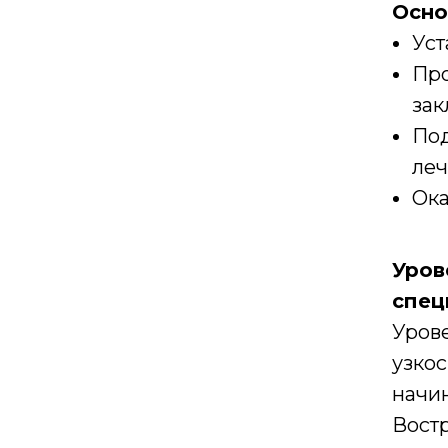
Осно
Уст
Про
зак
Под
леч
Ока
Уров
спец
Урове
узко
начин
Вост