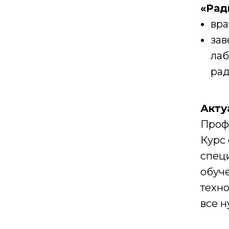
«Рад
вра
зав
лаб
рад
Акту
Проф
Курс
спец
обуч
техн
все н