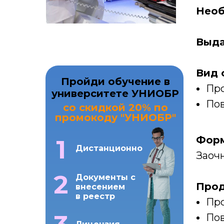
Необ
Выда
Вид 
Пройди обучение в
Про
университете УНИОБР
Пов
со скидкой 20% по
промокоду "УНИОБР"
Форм
1
Дистанционно
Заоч
2
Документы с
Прод
внесением
в реестр
Про
Пов