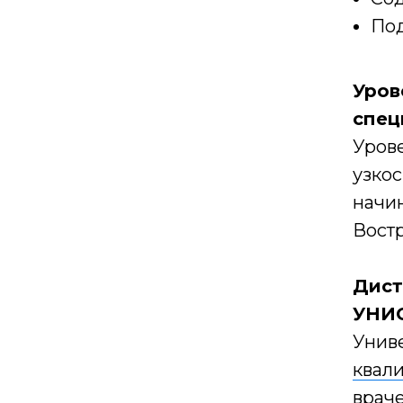
Под
Уров
спец
Урове
узко
начин
Вост
Дист
УНИ
Унив
квал
враче