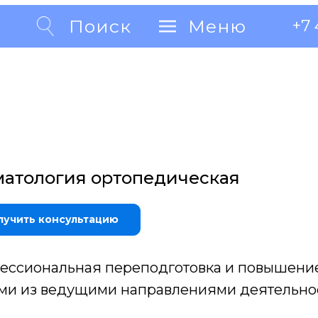
Поиск
Поиск
Меню
Меню
+7 
+7 
матология ортопедическая
лучить консультацию
ессиональная переподготовка и повышени
ми из ведущими направлениями деятельно