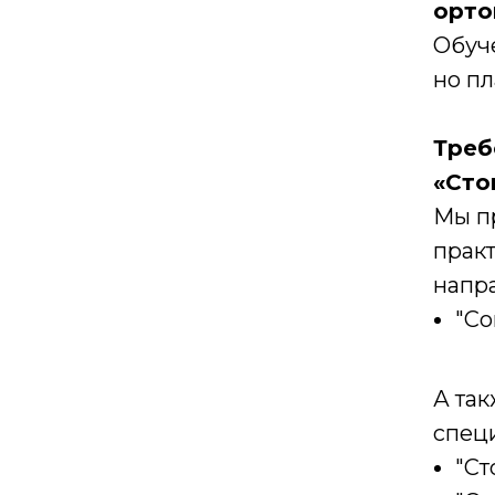
орто
Обуче
но пл
Треб
«Сто
Мы п
прак
напр
"Со
А так
спец
"Ст