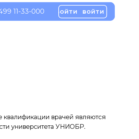
499 11-33-000
499 11-33-000
войти
войти
войти
войти
е квалификации врачей являются
сти университета УНИОБР.