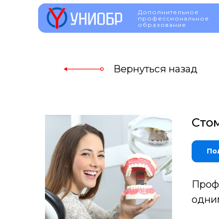
Дополнительное
Дополнительное
профессиональное
профессионально
образование
образование
Вернуться назад
Сто
По
Проф
одни