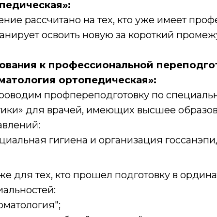
педическая»:
ние рассчитано на тех, кто уже имеет про
анирует освоить новую за короткий промеж
ования к профессиональной переподго
матология ортопедическая»:
роводим профпереподготовку по специальн
тики» для врачей, имеющих высшее образо
авлений:
циальная гигиена и организация госсанэп
же для тех, кто прошел подготовку в ордин
иальностей:
оматология";