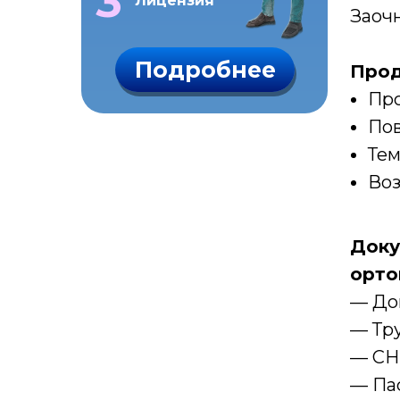
3
Лицензия
Заоч
Подробнее
Прод
Про
Пов
Тем
Воз
Доку
орто
— До
— Тру
— СН
— Па