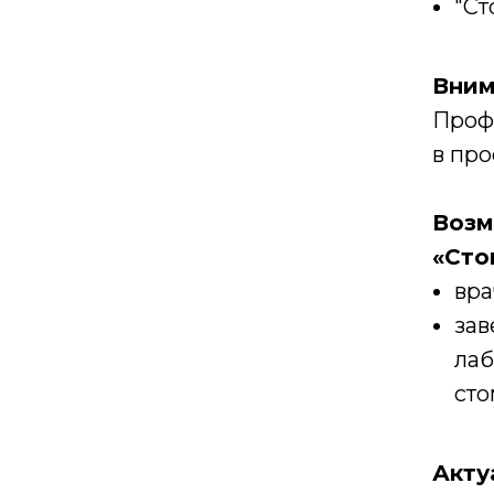
"Ст
Вним
Проф
в про
Возм
«Сто
вра
зав
лаб
сто
Акту