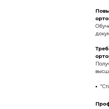
Повы
орто
Обуче
доку
Треб
орто
Полу
высш
"Ст
Проф