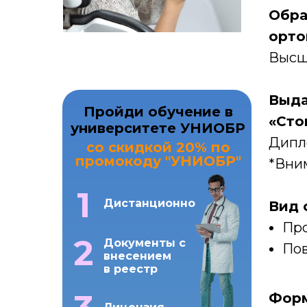
Обра
орто
Высш
Выда
Пройди обучение в
«Сто
университете УНИОБР
Дипл
со скидкой 20% по
промокоду "УНИОБР"
*Вним
1
Дистанционно
Вид 
Про
2
Документы с
Пов
внесением
в реестр
Форм