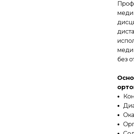
Проф
меди
дисц
дист
испо
меди
без о
Осно
орто
Кон
Диа
Ока
Орг
Сод