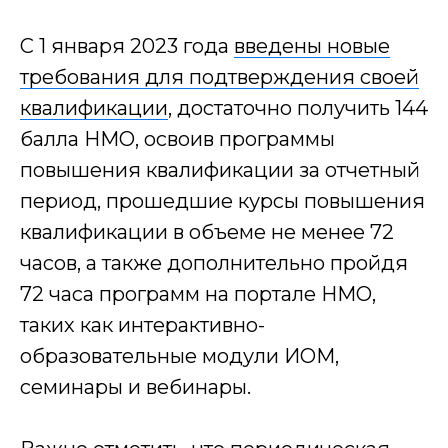
С 1 января 2023 года
введены новые
Обучение
требования для подтверждения своей
квалификации
, достаточно получить 144
балла НМО, освоив программы
+7
повышения квалификации за отчетный
ПОЛУЧИТЬ СКИДКУ
период, прошедшие курсы повышения
квалификации в объеме не менее 72
Нажимая кнопку я даю согласие на обработку
персональных данных
часов, а также дополнительно пройдя
72 часа программ на портале НМО,
таких как интерактивно-
Этапы сделки
образовательные модули ИОМ,
семинары и вебинары.
1