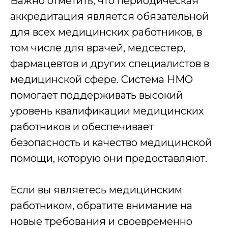
Важно отметить, что периодическая
Первичная
аккредитация является обязательной
консультация
для всех медицинских работников, в
Оставьте заявку на сайте или позвоните по
телефону, наш менеджер расскажет и
том числе для врачей, медсестер,
согласует условия обучения
фармацевтов и других специалистов в
Оставить заявку
медицинской сфере. Система НМО
помогает поддерживать высокий
2
уровень квалификации медицинских
Договор
работников и обеспечивает
безопасность и качество медицинской
Составление и подписание договора об
оказании образовательных услуг
помощи, которую они предоставляют.
3
Если вы являетесь медицинским
Обучение и аттестация
работником, обратите внимание на
Получаете доступ к образовательному порталу
новые требования и своевременно
и обучаетесь онлайн в удобное время. На