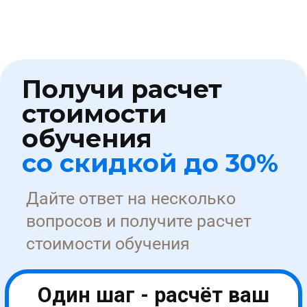
Курсы обучения
Для медиков
По охране труда
По пожарной безопасности
По электробезопасности
По оценке труда (СОУТ)
По рабочим специальностям
Об университете
Сведения об УНИОБР
Как оплатить услуги?
Документ после обучения
Медиа
Партнерство
Карьера
Стать партнером →
Университет УНИОБР зарегистрирован
на портале поставщиков