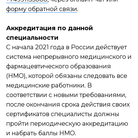
Получи расчет
форму обратной связи
.
стоимости
обучения
Аккредитация по данной
со скидкой до 30%
специальности
Дайте ответ на несколько
С начала 2021 года в России действует
вопросов и получите расчет
система непрерывного медицинского и
стоимости обучения
фармацевтического образования
Один шаг - расчёт ваш
(НМО), которой обязаны следовать все
медицинские работники. В
Количество обучающихся
соответствии с новыми требованиями,
после окончания срока действия своих
Образование
сертификатов специалисты должны
пройти периодическую аккредитацию
Заключаемся с
и набрать баллы НМО.