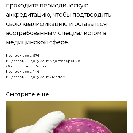
связи ваш куратор.
проходите периодическую
аккредитацию, чтобы подтвердить
4
свою квалификацию и оставаться
Доставка
востребованным специалистом в
медицинской сфере.
Мы отправляем Вам документы заказным
письмом 1 класса или курьером
Кол-во часов: 576
Выдаваемый документ: Удостоверение
Образование: Высшее
Кол-во часов: 144
Выдаваемый документ: Диплом
медиа
Смотрите еще
В подборке медиа можно прочитать:
как стать специалистов в медицине и