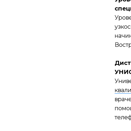
спец
Урове
узко
начин
Вост
Дист
УНИ
Унив
квал
враче
помо
теле