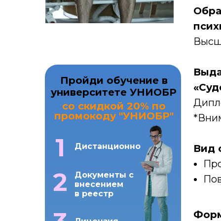
Обра
псих
Высш
Выда
Пройди обучение в
«Суд
университете УНИОБР
Дипл
со скидкой 20% по
промокоду "УНИОБР"
*Вним
1
Дистанционно
Вид 
Про
2
Документы с
Пов
внесением
в реестр
Форм