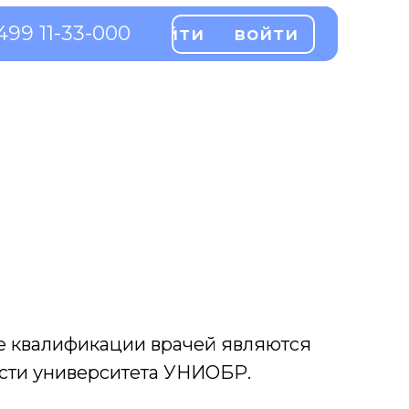
499 11-33-000
499 11-33-000
войти
войти
войти
войти
е квалификации врачей являются
сти университета УНИОБР.