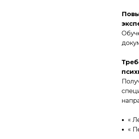
Повы
эксп
Обуче
доку
Треб
псих
Полу
спец
напр
« Л
« П