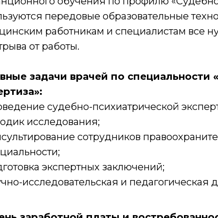
анционного обучения по профилю «Судебно
льзуются передовые образовательные техно
цинским работникам и специалистам все ну
трыва от работы.
вные задачи врачей по специальности 
ертиза»:
ведение судебно-психиатрической экспер
одик исследования;
сультирование сотрудников правоохраните
циальности;
готовка экспертных заключений;
чно-исследовательская и педагогическая д
ень заработной платы и востребованнос