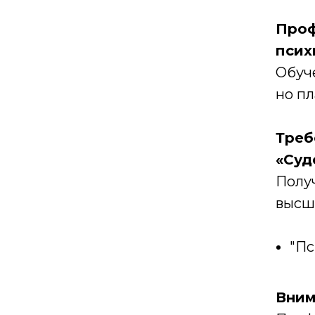
Проф
псих
Обуче
но пл
Треб
«Суд
Полу
высш
"Пс
Вним