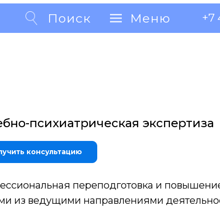
Поиск
Поиск
Меню
Меню
+7 
+7 
ебно-психиатрическая экспертиза
лучить консультацию
ессиональная переподготовка и повышени
ми из ведущими направлениями деятельно