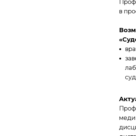
Проф
в про
Возм
«Суд
вра
зав
лаб
суд
Акту
Проф
меди
дисц