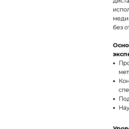
дист
испо
меди
без о
Осно
эксп
Про
мет
Кон
спе
Под
Нау
Уров