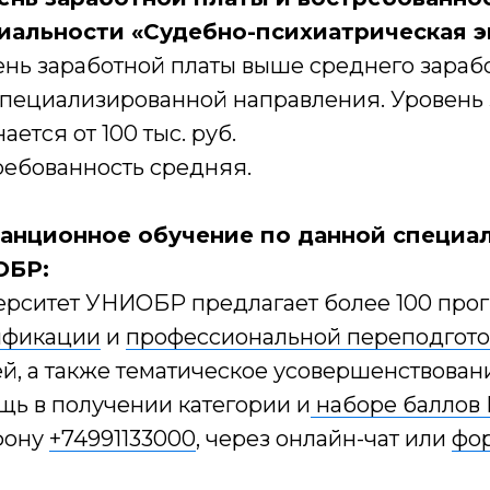
иальности «Судебно-психиатрическая э
нь заработной платы выше среднего зарабо
специализированной направления. Уровень 
ается от 100 тыс. руб.
ребованность средняя.
анционное обучение по данной специал
ОБР:
ерситет УНИОБР предлагает более 100 про
ификации
и
профессиональной переподгото
й, а также тематическое усовершенствован
щь в получении категории и
наборе баллов
фону
+74991133000
, через онлайн-чат или
фор