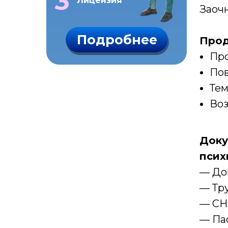
3
Лицензия
Заоч
Подробнее
Прод
Про
Пов
Тем
Воз
Доку
псих
— До
— Тру
— СН
— Па