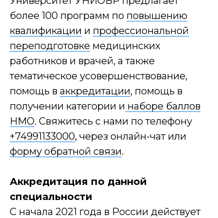
Университет УНИОБР предлагает
стоимости
более 100 программ по
повышению
обучения
со скидкой до 30%
квалификации
и
профессиональной
переподготовке
медицинских
Дайте ответ на несколько
работников и врачей, а также
вопросов и получите расчет
стоимости обучения
тематическое усовершенствование,
помощь в
аккредитации
, помощь в
Один шаг - расчёт ваш
получении категории и
наборе баллов
Количество обучающихся
НМО
. Свяжитесь с нами по телефону
+74991133000
, через онлайн-чат или
форму обратной связи
.
Образование
Аккредитация по данной
Заключаемся с
специальности
С начала 2021 года в России действует