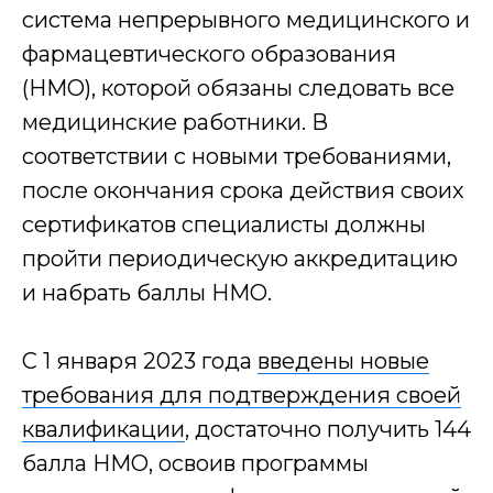
Обучение
система непрерывного медицинского и
фармацевтического образования
(НМО), которой обязаны следовать все
+7
медицинские работники. В
соответствии с новыми требованиями,
ПОЛУЧИТЬ СКИДКУ
после окончания срока действия своих
Нажимая кнопку я даю согласие на обработку
сертификатов специалисты должны
персональных данных
пройти периодическую аккредитацию
и набрать баллы НМО.
Этапы сделки
С 1 января 2023 года
введены новые
требования для подтверждения своей
1
квалификации
, достаточно получить 144
Первичная
балла НМО, освоив программы
консультация