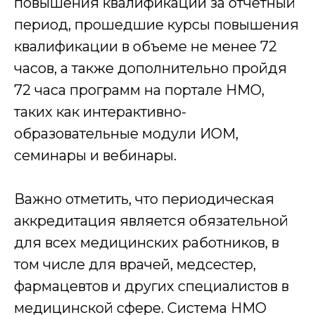
повышения квалификации за отчетный
Оставьте заявку на сайте или позвоните по
период, прошедшие курсы повышения
телефону, наш менеджер расскажет и
согласует условия обучения
квалификации в объеме не менее 72
Оставить заявку
часов, а также дополнительно пройдя
72 часа программ на портале НМО,
таких как интерактивно-
2
образовательные модули ИОМ,
Договор
семинары и вебинары.
Составление и подписание договора об
оказании образовательных услуг
Важно отметить, что периодическая
3
аккредитация является обязательной
для всех медицинских работников, в
Обучение и аттестация
том числе для врачей, медсестер,
Получаете доступ к образовательному порталу
фармацевтов и других специалистов в
и обучаетесь онлайн в удобное время. На
связи ваш куратор.
медицинской сфере. Система НМО