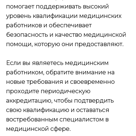
4
помогает поддерживать высокий
уровень квалификации медицинских
Доставка
работников и обеспечивает
Мы отправляем Вам документы заказным
безопасность и качество медицинской
письмом 1 класса или курьером
помощи, которую они предоставляют.
Если вы являетесь медицинским
работником, обратите внимание на
медиа
новые требования и своевременно
проходите периодическую
аккредитацию, чтобы подтвердить
В подборке медиа можно прочитать:
свою квалификацию и оставаться
востребованным специалистом в
как стать специалистов в медицине и
других сфера, какие документы и
медицинской сфере.
обучение надо пройти для этого;