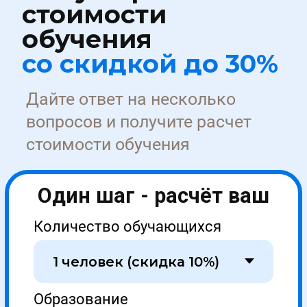
Образовательная лицензия № Л035-01298-77/00634797
Проверить лицензию →
Отзывы на сервисах Яндекса
Покупай в рассрочку 0% .
Переходи в калькулятор.