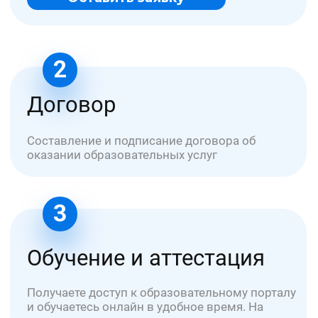
все разрешающие документы для
ведения бизнеса
ООО "УНИОБР"
БЦ Графит - Электродная 2 стр. 34
ИНН: 7720868379
ОГРН: 1227700342319
info@uniobr.ru
+7 499 11-33-000
Заказать звонок →
Курсы обучения
Для медиков
По охране труда
По пожарной безопасности
По электробезопасности
По оценке труда (СОУТ)
По рабочим специальностям