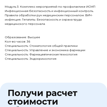
Дайте ответ на несколько
Модуль 3. Комплекс мероприятий по профилактике ИСМП
вопросов и получите расчет
Инфекционная безопасность и инфекционный контроль.
стоимости обучения
Правила обработки рук медицинским персоналом. ВИЧ-
инфекция. Гепатиты. Безопасность и охрана труда
медицинского персонала.
Один шаг - расчёт ваш
Количество обучающихся
Образование: Высшее
Кол-во часов: 36
Специальность: Стоматология общей практики
Специальность: Управление и экономика фармации
Образование
Специальность: Фармацевтическая технология
Специальность: Эндокринология
Заключаемся с
Обучение