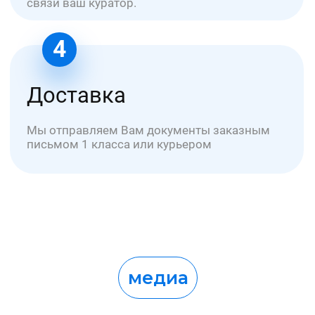
Об университете
Сведения об УНИОБР
Как оплатить услуги?
Документ после обучения
Медиа
Партнерство
Карьера
Стать партнером →
Университет УНИОБР зарегистрирован
на портале поставщиков
Работаем с соответствии с ФЗ №44 и №223
Образовательная лицензия № Л035-01298-77/00634797