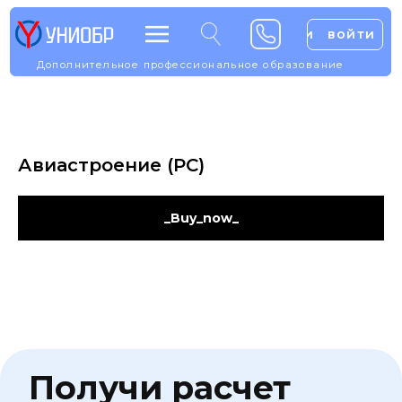
войти
войти
войти
войти
Дополнительное профессиональное образование
Дополнительное профессионально образование
Авиастроение (РС)
_Buy_now_
Получи расчет
стоимости
обучения
со скидкой до 30%
Дайте ответ на несколько
вопросов и получите расчет