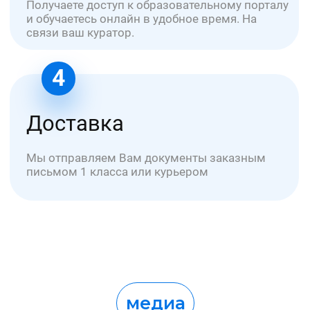
ООО "УНИОБР"
БЦ Графит - Электродная 2 стр. 34
ИНН: 7720868379
ОГРН: 1227700342319
info@uniobr.ru
+7 499 11-33-000
Заказать звонок →
Курсы обучения
Для медиков
По охране труда
По пожарной безопасности
По электробезопасности
По оценке труда (СОУТ)
По рабочим специальностям
Об университете