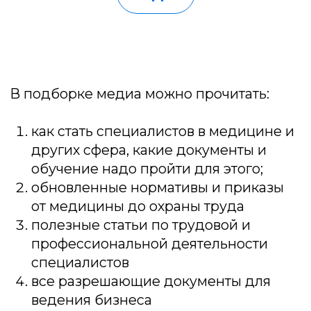
Сведения об УНИОБР
Как оплатить услуги?
Документ после обучения
Медиа
Партнерство
Карьера
Стать партнером →
Университет УНИОБР зарегистрирован
на портале поставщиков
Работаем с соответствии с ФЗ №44 и №223
Образовательная лицензия № Л035-01298-77/00634797
Проверить лицензию →