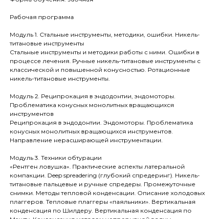
Рабочая программа
Модуль 1. Стальные инструменты, методики, ошибки. Никель-
титановые инструменты
Стальные инструменты и методики работы с ними. Ошибки в
процессе лечения. Ручные никель-титановые инструменты с
классической и повышенной конусностью. Ротационные
никель-титановые инструменты.
Модуль 2. Реципрокация в эндодонтии, эндомоторы.
Проблематика конусных монолитных вращающихся
Получи расчет
инструментов
стоимости
Реципрокация в эндодонтии. Эндомоторы. Проблематика
конусных монолитных вращающихся инструментов.
обучения
Направление нерасширающей инструментации.
со скидкой до 30%
Модуль 3. Техники обтурации
«Рентген ловушка». Практические аспекты латеральной
Дайте ответ на несколько
компакции. Deep spreadering (глубокий спредеринг). Никель-
вопросов и получите расчет
титановые пальцевые и ручные спредеры. Промежуточные
стоимости обучения
снимки. Методы тепловой конденсации. Описание холодовых
плаггеров. Тепловые плаггеры «паяльники». Вертикальная
конденсация по Шилдеру. Вертикальная конденсация по
Один шаг - расчёт ваш