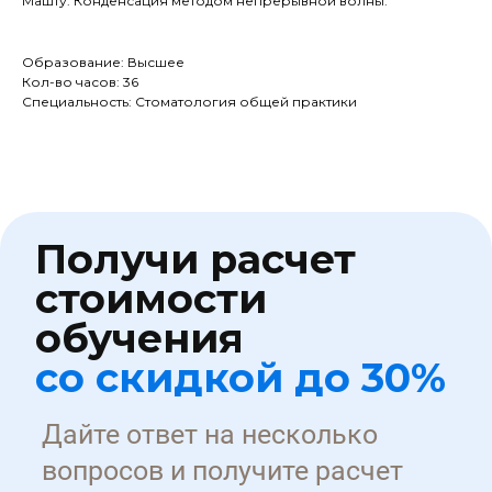
Машту. Конденсация методом непрерывной волны.
Количество обучающихся
Образование: Высшее
Кол-во часов: 36
Специальность: Стоматология общей практики
Образование
Заключаемся с
Обучение
+7
ПОЛУЧИТЬ СКИДКУ
Нажимая кнопку я даю согласие на обработку
персональных данных