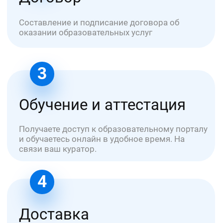
ООО "УНИОБР"
БЦ Графит - Электродная 2 стр. 34
ИНН: 7720868379
ОГРН: 1227700342319
info@uniobr.ru
+7 499 11-33-000
Заказать звонок →
Курсы обучения
Для медиков
По охране труда
По пожарной безопасности
По электробезопасности
По оценке труда (СОУТ)
По рабочим специальностям
Об университете
Сведения об УНИОБР
Как оплатить услуги?
Документ после обучения