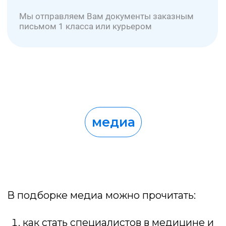
Медиа
Партнерство
Карьера
Стать партнером →
Университет УНИОБР зарегистрирован
на портале поставщиков
Работаем с соответствии с ФЗ №44 и №223
Образовательная лицензия № Л035-01298-77/00634797
Проверить лицензию →
Отзывы на сервисах Яндекса