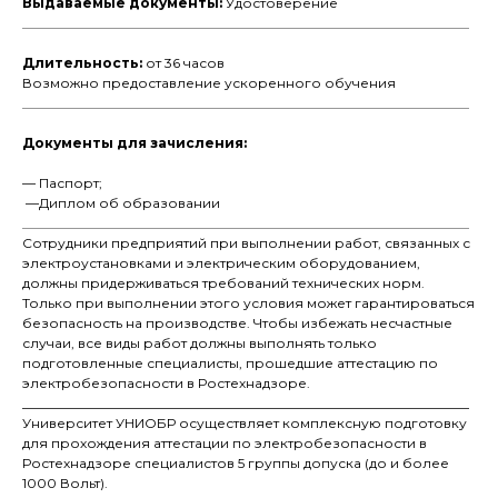
Выдаваемые документы:
Удостоверение
___________________________________________________________________
Длительность:
от 36 часов
Возможно предоставление ускоренного обучения
___________________________________________________________________
Документы для зачисления:
— Паспорт;
—Диплом об образовании
___________________________________________________________________
Сотрудники предприятий при выполнении работ, связанных с
электроустановками и электрическим оборудованием,
должны придерживаться требований технических норм.
Получи расчет
Только при выполнении этого условия может гарантироваться
безопасность на производстве. Чтобы избежать несчастные
стоимости
случаи, все виды работ должны выполнять только
обучения
подготовленные специалисты, прошедшие аттестацию по
со скидкой до 30%
электробезопасности в Ростехнадзоре.
___________________________________________________________________
Университет УНИОБР осуществляет комплексную подготовку
Дайте ответ на несколько
для прохождения аттестации по электробезопасности в
вопросов и получите расчет
Ростехнадзоре специалистов 5 группы допуска (до и более
стоимости обучения
1000 Вольт).