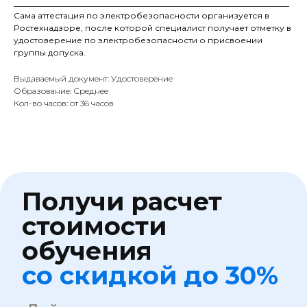
___________________________________________________________________
Сама аттестация по электробезопасности организуется в
Один шаг - расчёт ваш
Ростехнадзоре, после которой специалист получает отметку в
удостоверение по электробезопасности о присвоении
Количество обучающихся
группы допуска.
Выдаваемый документ: Удостоверение
Образование: Среднее
Образование
Кол-во часов: от 36 часов
Заключаемся с
Обучение
+7
ПОЛУЧИТЬ СКИДКУ