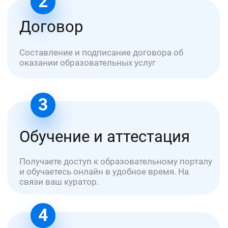
ООО "УНИОБР"
БЦ Графит - Электродная 2 стр. 34
ИНН: 7720868379
ОГРН: 1227700342319
info@uniobr.ru
+7 499 11-33-000
Заказать звонок →
Курсы обучения
Для медиков
По охране труда
По пожарной безопасности
По электробезопасности
По оценке труда (СОУТ)
По рабочим специальностям
Об университете
Сведения об УНИОБР