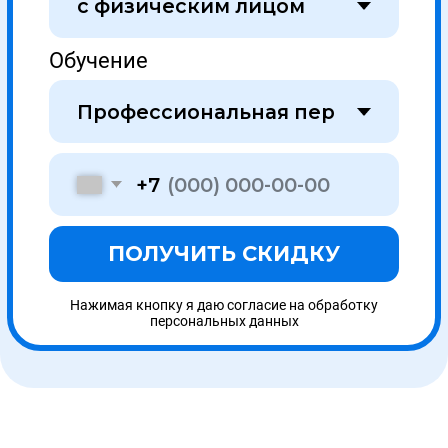
2
Договор
Составление и подписание договора об
оказании образовательных услуг
3
Обучение и аттестация
Получаете доступ к образовательному порталу
и обучаетесь онлайн в удобное время. На
связи ваш куратор.
4
Доставка
Мы отправляем Вам документы заказным
письмом 1 класса или курьером