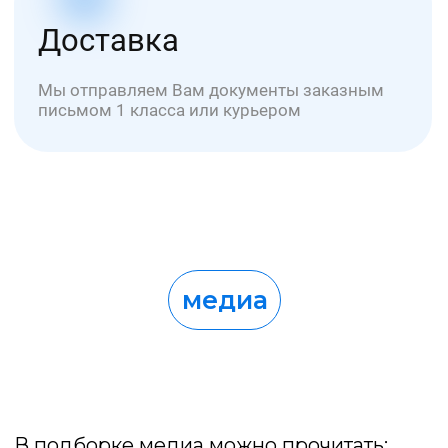
Как оплатить услуги?
Документ после обучения
Медиа
Партнерство
Карьера
Стать партнером →
Университет УНИОБР зарегистрирован
на портале поставщиков
Работаем с соответствии с ФЗ №44 и №223
Образовательная лицензия № Л035-01298-77/00634797
Проверить лицензию →
Отзывы на сервисах Яндекса