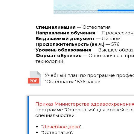
Специализация
— Остеопатия
Направление обучения
— Профессиона
Выдаваемый документ —
Диплом
Продолжительность (ак.ч.)
— 576
Уровень образования
— Высшее образ
Формат обучения
— Очно-заочно с пр
технологий
Учебный план по программе профе
"Остеопатия" 576 часов
Приказ Министерства здравоохранени
программе "Остеопатия" для врачей с в
специальностей:
"
Лечебное дело
",
"Остеопатия",