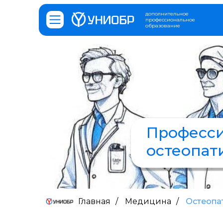
дополнительное
дополнительное
профессиональное
профессиональное
образование
образование
Професси
остеопат
Главная
/
Медицина
/
Остеопа