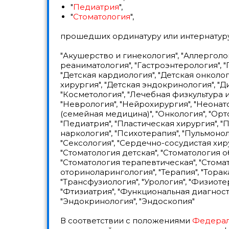
"
Педиатрия
",
"
Стоматология
",
прошедших ординатуру или интернатур
"Акушерство и гинекология", "Аллерголо
реаниматология", "Гастроэнтерология", "
"Детская кардиология", "Детская онколог
хирургия", "Детская эндокринология", "Д
"Косметология", "Лечебная физкультура 
"Неврология", "Нейрохирургия", "Неонат
(семейная медицина)", "Онкология", "Орт
"Педиатрия", "Пластическая хирургия", "
наркология", "Психотерапия", "Пульмонол
"Сексология", "Сердечно-сосудистая хир
"Стоматология детская", "Стоматология 
"Стоматология терапевтическая", "Стома
оториноларингология", "Терапия", "Торак
"Трансфузиология", "Урология", "Физиот
"Фтизиатрия", "Функциональная диагности
"Эндокринология", "Эндоскопия"
В соответствии с положениями
Федерал