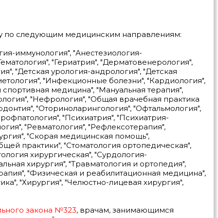
у по следующим медицинским направлениям:
гия-иммунология", "Анестезиология-
Гематология", "Гериатрия", "Дерматовенерология",
ия", "Детская урология-андрология", "Детская
иетология", "Инфекционные болезни", "Кардиология",
и спортивная медицина", "Мануальная терапия",
ология", "Нефрология", "Общая врачебная практика
одонтия", "Оториноларингология", "Офтальмология",
Профпатология", "Психиатрия", "Психиатрия-
огия", "Ревматология", "Рефлексотерапия",
ургия", "Скорая медицинская помощь",
общей практики", "Стоматология ортопедическая",
тология хирургическая", "Сурдология-
альная хирургия", "Травматология и ортопедия",
ерапия", "Физическая и реабилитационная медицина",
ка", "Хирургия", "Челюстно-лицевая хирургия",
ьного закона №323
, врачам, занимающимся