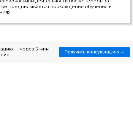
ессиональной деятельности после перерыва
акже предписывается прохождение обучения в
ниях.
тацию — через 5 мин
Получить консультацию →
ение