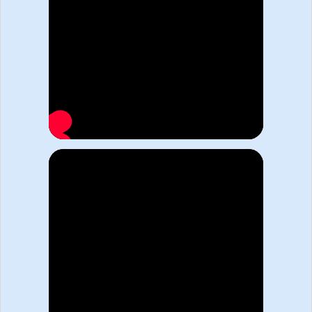
Легко, требуется только
запросить коммерческое
предложение
ЗАПРОСИТЬ КП
медиа
В подборке медиа можно прочитать: