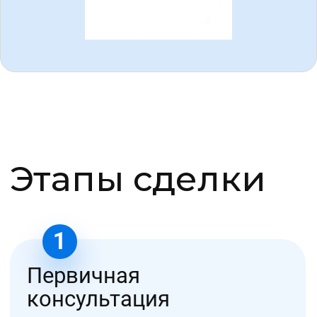
Сотрудничество
Партнёрская программа
Рассрочку 0%
Проходи обучение сейчас — плати потом
+7 (499) 11-33-
000
Контактный центр
111524, город Москва, Электродная ул, д. 2 стр.
34, помещ. 27/2
info@uniobr.ru