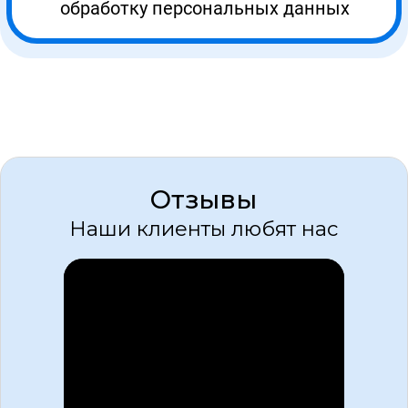
Этапы сделки
1
Первичная
консультация
Оставьте заявку на сайте или позвоните по
телефону, наш менеджер расскажет и
согласует условия обучения
Оставить заявку
2
Договор
Составление и подписание договора об
оказании образовательных услуг