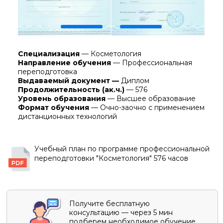
Продолжительность (ак.ч.)
— 576
Уровень образования
— Высшее образование
Формат обучения
— Очно-заочно с применением
дистанционных технологий
Учебный план по программе профессиональной
переподготовки "Косметология" 576 часов
Получите бесплатную
консультацию — через 5 мин
подберем необходимое обучение
Получить консультацию →
Приказ Министерства здравоохранения
России №206н
утверждает обучение по
программе "Косметология" для врачей с
высшим образованием (специалитет) по
одной из специальностей:
"
Лечебное дело
",
"
Педиатрия
",
прошедших ординатуру или интернатуру