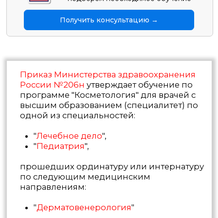
по следующим медицинским
направлениям:
"
Дерматовенерология
"
В соответствии с положениями
Федерального закона №323
, врачам,
занимающимся косметологией и
возвращающимся к профессиональной
деятельности после перерыва
продолжительностью более пяти лет,
также предписывается прохождение
обучения в указанных выше медицинских
направлениях.
Косметология
Открыта запись
Осталось 3 места
Получи в подарок тематическое
усовершенствование