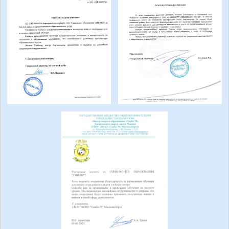
Пожарная безопасность
Электробезопасность
Рабочие специальности
Оценка труда (СОУТ)
Об УНИОБР
О нас
Оплата
Выдаваемые документы
Отзывы
Вакансии
Проекты
Медиа