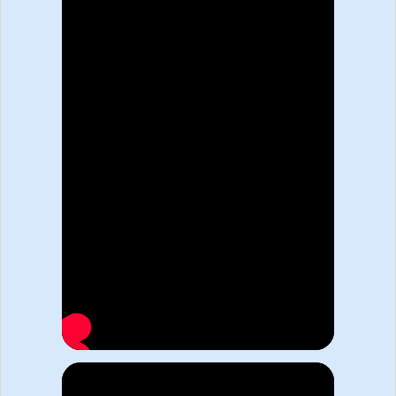
3
Обучение и аттестация
Получаете доступ к образовательному порталу
и обучаетесь онлайн в удобное время. На
связи ваш куратор.
4
Доставка
Мы отправляем Вам документы заказным
письмом 1 класса или курьером
Доверие
— главное