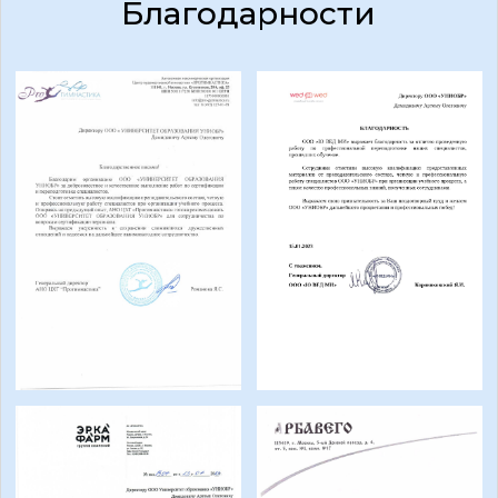
перезвоним, чтобы дать ответы на все
ваши запросы.
+7
Отправить
Нажимая на кнопку, я соглашаюсь на обработку персональных
данных с правилами и пользования Платформой
Направления
Медицинские специальности
Охрана труда