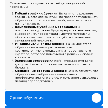
Основные преимущества нашей дистанционной
программы:
Гибкий график обучения:
Вы сами определяете
время и место для занятий, что позволяет совмещать
обучение с профессиональной деятельностью и
личной жизнью.
Комплексные учебные материалы:
На
протяжении курса вам будут предоставлены лекции,
видеоролики, презентации и другие материалы,
обеспечивающие полное и глубокое понимание
авиационной медицины.
Индивидуальная поддержка:
На каждом этапе
обучения вы можете рассчитывать на
Выбор за вами
круглосуточную техподдержку и персонального
куратора, готового помочь вам в решении любых
вопросов.
Экономия ресурсов:
Онлайн-курсы доступны по
Однако нас
выбирают
доступной цене, обеспечивая экономию вашего
бюджета.
в 90% случаев
Сохранение статуса и дохода:
Важно отметить, что
обучение не требует изменения вашего
профессионального статуса и сохраняет ваш доход в
период переподготовки.
Сроки обучения
Личный куратор, который поможет
подобрать программу