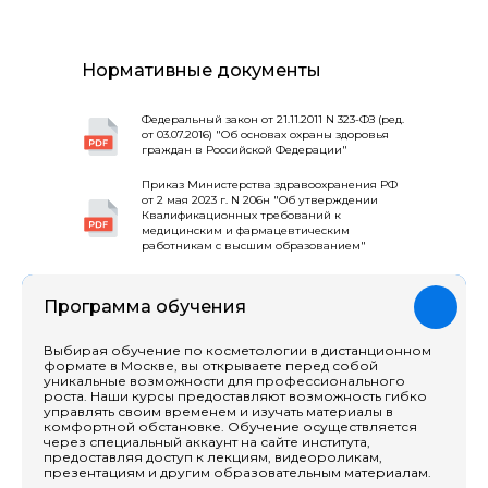
Нормативные документы
Федеральный закон от 21.11.2011 N 323-ФЗ (ред.
от 03.07.2016) "Об основах охраны здоровья
граждан в Российской Федерации"
Приказ Министерства здравоохранения РФ
от 2 мая 2023 г. N 206н "Об утверждении
Квалификационных требований к
медицинским и фармацевтическим
работникам с высшим образованием"
Программа обучения
Выбирая обучение по косметологии в дистанционном
формате в Москве, вы открываете перед собой
уникальные возможности для профессионального
роста. Наши курсы предоставляют возможность гибко
управлять своим временем и изучать материалы в
комфортной обстановке. Обучение осуществляется
через специальный аккаунт на сайте института,
предоставляя доступ к лекциям, видеороликам,
презентациям и другим образовательным материалам.