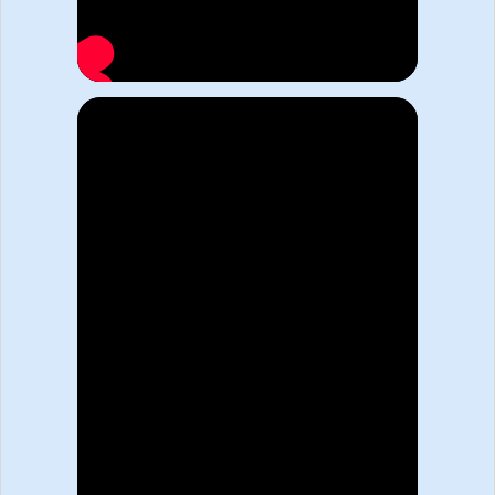
Для принятия решения
нужно обсудить
с
руководителем
?