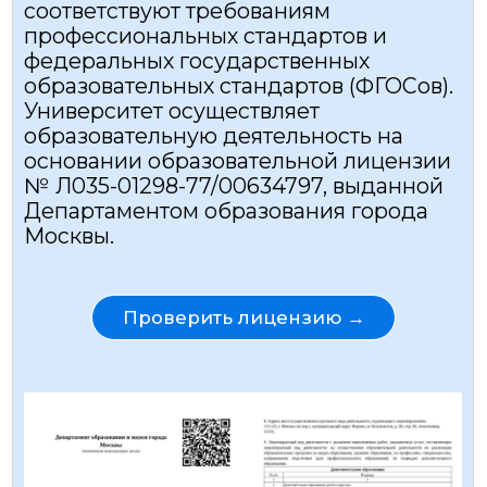
рекомендуют,
так как у нас
более
3120
Программ обучения
2700
Контрактов
12538
Человек обучены
34
Партнеров